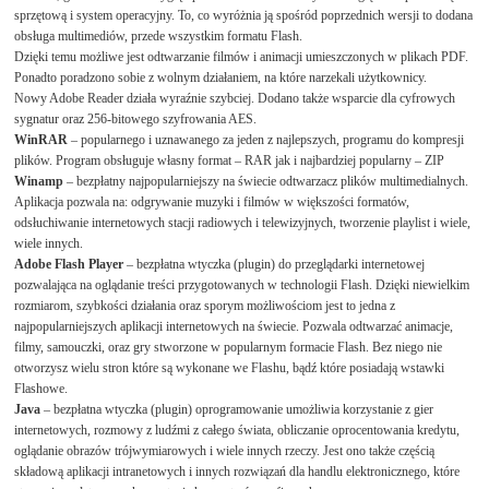
sprzętową i system operacyjny. To, co wyróżnia ją spośród poprzednich wersji to dodana
obsługa multimediów, przede wszystkim formatu Flash.
Dzięki temu możliwe jest odtwarzanie filmów i animacji umieszczonych w plikach PDF.
Ponadto poradzono sobie z wolnym działaniem, na które narzekali użytkownicy.
Nowy Adobe Reader działa wyraźnie szybciej. Dodano także wsparcie dla cyfrowych
sygnatur oraz 256-bitowego szyfrowania AES.
WinRAR
– popularnego i uznawanego za jeden z najlepszych, programu do kompresji
plików. Program obsługuje własny format – RAR jak i najbardziej popularny – ZIP
Winamp
– bezpłatny najpopularniejszy na świecie odtwarzacz plików multimedialnych.
Aplikacja pozwala na: odgrywanie muzyki i filmów w większości formatów,
odsłuchiwanie internetowych stacji radiowych i telewizyjnych, tworzenie playlist i wiele,
wiele innych.
Adobe Flash Player
– bezpłatna wtyczka (plugin) do przeglądarki internetowej
pozwalająca na oglądanie treści przygotowanych w technologii Flash. Dzięki niewielkim
rozmiarom, szybkości działania oraz sporym możliwościom jest to jedna z
najpopularniejszych aplikacji internetowych na świecie. Pozwala odtwarzać animacje,
filmy, samouczki, oraz gry stworzone w popularnym formacie Flash. Bez niego nie
otworzysz wielu stron które są wykonane we Flashu, bądź które posiadają wstawki
Flashowe.
Java
– bezpłatna wtyczka (plugin) oprogramowanie umożliwia korzystanie z gier
internetowych, rozmowy z ludźmi z całego świata, obliczanie oprocentowania kredytu,
oglądanie obrazów trójwymiarowych i wiele innych rzeczy. Jest ono także częścią
składową aplikacji intranetowych i innych rozwiązań dla handlu elektronicznego, które