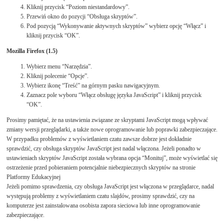
Kliknij przycisk “Poziom niestandardowy”.
Przewiń okno do pozycji “Obsługa skryptów”.
Pod pozycją “Wykonywanie aktywnych skryptów” wybierz opcję “Włącz” i
kliknij przycisk “OK”.
Mozilla Firefox (1.5)
Wybierz menu “Narzędzia”.
Kliknij polecenie “Opcje”.
Wybierz ikonę “Treść” na górnym pasku nawigacyjnym.
Zaznacz pole wyboru “Włącz obsługę języka JavaScript” i kliknij przycisk
“OK”.
Prosimy pamiętać, że na ustawienia związane ze skryptami JavaScript mogą wpływać
zmiany wersji przeglądarki, a także nowe oprogramowanie lub poprawki zabezpieczające.
W przypadku problemów z wyświetlaniem czatu zawsze dobrze jest dokładnie
sprawdzić, czy obsługa skryptów JavaScript jest nadal włączona. Jeżeli ponadto w
ustawieniach skryptów JavaScript została wybrana opcja “Monituj”, może wyświetlać się
ostrzeżenie przed pobieraniem potencjalnie niebezpiecznych skryptów na stronie
Platformy Edukacyjnej
Jeżeli pomimo sprawdzenia, czy obsługa JavaScript jest włączona w przeglądarce, nadal
występują problemy z wyświetlaniem czatu slajdów, prosimy sprawdzić, czy na
komputerze jest zainstalowana osobista zapora sieciowa lub inne oprogramowanie
zabezpieczające.