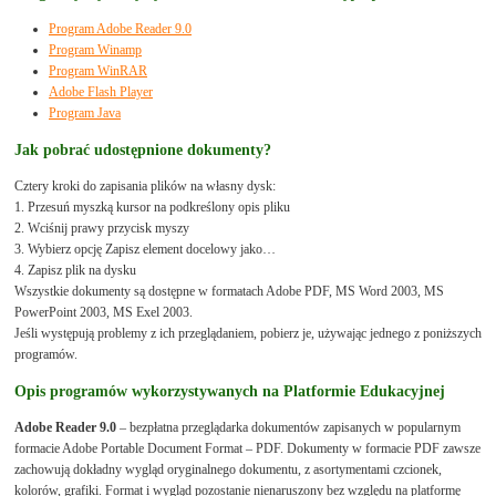
Program Adobe Reader 9.0
Program Winamp
Program WinRAR
Adobe Flash Player
Program Java
Jak pobrać udostępnione dokumenty?
Cztery kroki do zapisania plików na własny dysk:
1. Przesuń myszką kursor na podkreślony opis pliku
2. Wciśnij prawy przycisk myszy
3. Wybierz opcję Zapisz element docelowy jako…
4. Zapisz plik na dysku
Wszystkie dokumenty są dostępne w formatach Adobe PDF, MS Word 2003, MS
PowerPoint 2003, MS Exel 2003.
Jeśli występują problemy z ich przeglądaniem, pobierz je, używając jednego z poniższych
programów.
Opis programów wykorzystywanych na Platformie Edukacyjnej
Adobe Reader 9.0
– bezpłatna przeglądarka dokumentów zapisanych w popularnym
formacie Adobe Portable Document Format – PDF. Dokumenty w formacie PDF zawsze
zachowują dokładny wygląd oryginalnego dokumentu, z asortymentami czcionek,
kolorów, grafiki. Format i wygląd pozostanie nienaruszony bez względu na platformę