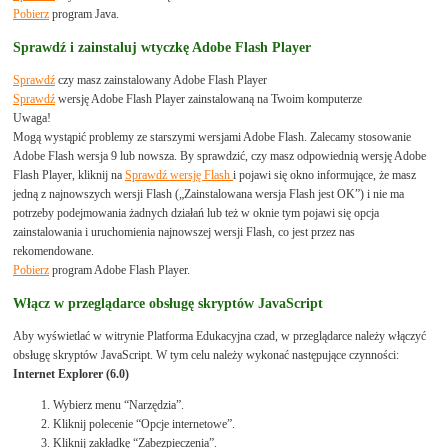
Pobierz
program Java.
Sprawdź i zainstaluj wtyczkę Adobe Flash Player
Sprawdź
czy masz zainstalowany Adobe Flash Player
Sprawdź
wersję Adobe Flash Player zainstalowaną na Twoim komputerze
Uwaga!
Mogą wystąpić problemy ze starszymi wersjami Adobe Flash. Zalecamy stosowanie
Adobe Flash wersja 9 lub nowsza. By sprawdzić, czy masz odpowiednią wersję Adobe
Flash Player, kliknij na
Sprawdź wersję Flash
i pojawi się okno informujące, że masz
jedną z najnowszych wersji Flash („Zainstalowana wersja Flash jest OK”) i nie ma
potrzeby podejmowania żadnych działań lub też w oknie tym pojawi się opcja
zainstalowania i uruchomienia najnowszej wersji Flash, co jest przez nas
rekomendowane.
Pobierz
program Adobe Flash Player.
Włącz w przeglądarce obsługę skryptów JavaScript
Aby wyświetlać w witrynie Platforma Edukacyjna czad, w przeglądarce należy włączyć
obsługę skryptów JavaScript. W tym celu należy wykonać następujące czynności:
Internet Explorer (6.0)
Wybierz menu “Narzędzia”.
Kliknij polecenie “Opcje internetowe”.
Kliknij zakładkę “Zabezpieczenia”.