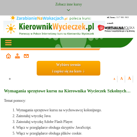
Zobacz inne kursy
tel. kom.:
517 981 903
e-mail:
ekursy.henc@gmail.com
Wybierz termin
↓
i zapisz się na kurs
A
A
A
Wymagania sprzętowe kursu na Kierownika Wycieczek Szkolnych…
Temat pomocy:
Wymagania sprzętowe kursu na wychowawcę kolonijnego.
Zainstaluj wtyczkę Java.
Zainstaluj wtyczkę Adobe Flash Player.
Włącz w przeglądarce obsługa skryptów JavaScript.
Włącz w przeglądarce obsługa plików cookie.