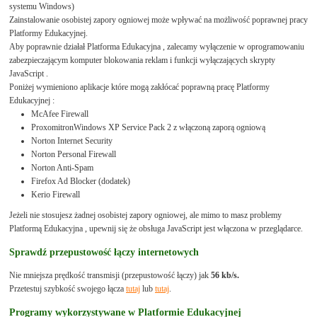
systemu Windows)
Zainstalowanie osobistej zapory ogniowej może wpływać na możliwość poprawnej pracy
Platformy Edukacyjnej.
Aby poprawnie działał Platforma Edukacyjna , zalecamy wyłączenie w oprogramowaniu
zabezpieczającym komputer blokowania reklam i funkcji wyłączających skrypty
JavaScript .
Poniżej wymieniono aplikacje które mogą zakłócać poprawną pracę Platformy
Edukacyjnej :
McAfee Firewall
ProxomitronWindows XP Service Pack 2 z włączoną zaporą ogniową
Norton Internet Security
Norton Personal Firewall
Norton Anti-Spam
Firefox Ad Blocker (dodatek)
Kerio Firewall
Jeżeli nie stosujesz żadnej osobistej zapory ogniowej, ale mimo to masz problemy
Platformą Edukacyjna , upewnij się że obsługa JavaScript jest włączona w przeglądarce.
Sprawdź przepustowość łączy internetowych
Nie mniejsza prędkość transmisji (przepustowość łączy) jak
56 kb/s.
Przetestuj szybkość swojego łącza
tutaj
lub
tutaj
.
Programy wykorzystywane w Platformie Edukacyjnej