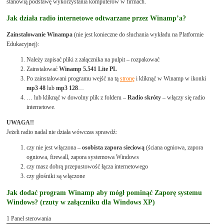
stanowią podstawę wykorzystania komputerów w firmach.
Jak działa radio internetowe odtwarzane przez Winamp’a?
Zainstalowanie Winampa
(nie jest konieczne do słuchania wykładu na Platformie
Edukacyjnej):
Należy zapisać pliki z załącznika na pulpit – rozpakować
Zainstalować
Winamp 5.541 Lite PL
Po zainstalowani programu wejść na tą
stronę
i kliknąć w Winamp w ikonki
mp3 48
lub
mp3 128
…
… lub kliknąć w dowolny plik z folderu –
Radio skróty
– włączy się radio
internetowe.
UWAGA!!
Jeżeli radio nadal nie działa wówczas sprawdź:
czy nie jest włączona –
osobista zapora sieciową
(ściana ogniowa, zapora
ogniowa, firewall, zapora systemowa Windows
czy masz dobrą przepustowość łącza internetowego
czy głośniki są włączone
Jak dodać program Winamp aby mógł pominąć Zaporę systemu
Windows? (rzuty w załączniku dla Windows XP)
1 Panel sterowania