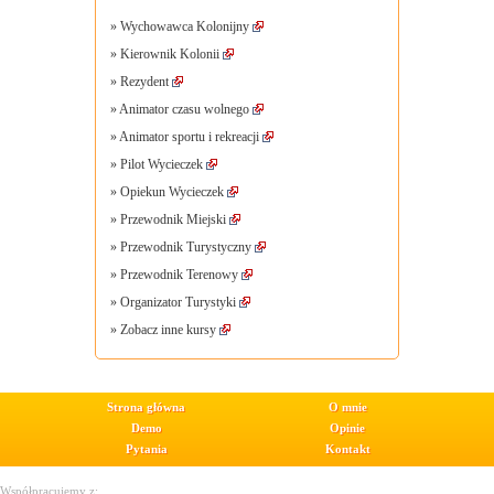
»
Wychowawca Kolonijny
»
Kierownik Kolonii
»
Rezydent
»
Animator czasu wolnego
»
Animator sportu i rekreacji
»
Pilot Wycieczek
»
Opiekun Wycieczek
»
Przewodnik Miejski
»
Przewodnik Turystyczny
»
Przewodnik Terenowy
»
Organizator Turystyki
»
Zobacz inne kursy
Strona główna
O mnie
Demo
Opinie
Pytania
Kontakt
Współpracujemy z: